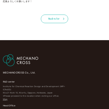
応援よろしくお願いします！
Back to list
MECHANOCROSS Co., Ltd.
R&D center
Institute for Chemical Reaction Design and Development (WPI-
ICReDD)
Kita 21 Nishi 10, Kita-Ku, Sapporo, Hokkaido, Japan
※Please proceed to this location when visiting our office.
Map
Head Office