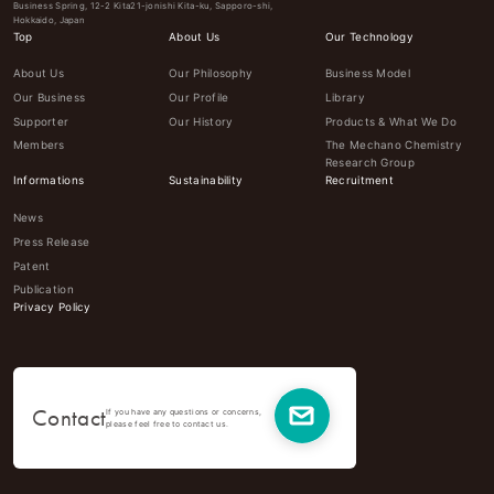
Business Spring, 12-2 Kita21-jonishi Kita-ku, Sapporo-shi,
Hokkaido, Japan
Top
About Us
Our Technology
About Us
Our Philosophy
Business Model
Our Business
Our Profile
Library
Supporter
Our History
Products & What We Do
Members
The Mechano Chemistry
Research Group
Informations
Sustainability
Recruitment
News
Press Release
Patent
Publication
Privacy Policy
Contact
If you have any questions or concerns,
please feel free to contact us.