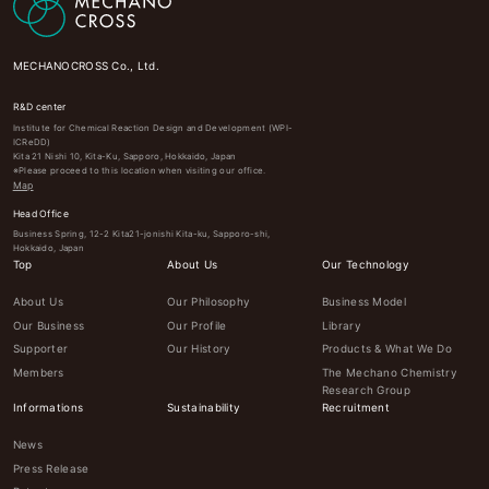
MECHANOCROSS Co., Ltd.
R&D center
Institute for Chemical Reaction Design and Development (WPI-
ICReDD)
Kita 21 Nishi 10, Kita-Ku, Sapporo, Hokkaido, Japan
※Please proceed to this location when visiting our office.
Map
Head Office
Business Spring, 12-2 Kita21-jonishi Kita-ku, Sapporo-shi,
Hokkaido, Japan
Top
About Us
Our Technology
About Us
Our Philosophy
Business Model
Our Business
Our Profile
Library
Supporter
Our History
Products & What We Do
Members
The Mechano Chemistry
Research Group
Informations
Sustainability
Recruitment
News
Press Release