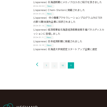
(Japanese) 北海道新聞にメカノクロスのご紹介を頂きました
2024.02.02
News
(Japanese) Chem-Stationに掲載されました
2024.01.23
News
(Japanese) 中小機構アクセラレーションプログラムFASTER
の第10期支援先企業に採択されました
2024.01.12
News
(Japanese) 経済産業省北海道経済産業局様主催パネルディスカ
ッションに登壇しました
2024.01.11
News
(Japanese) 日本経済新聞に掲載されました
2023.12.19
News
(Japanese) 北海道大学発認定スタートアップ企業に選定
Posts
1
…
10
11
pagination