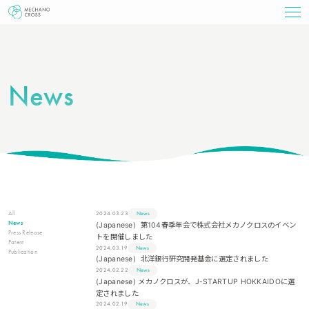
News
All
2024.03.23
News
News
(Japanese) 第104春季年会で株式会社メカノクロスのイベン
Press Release
トを開催しました
Patent
2024.03.19
News
Publication
(Japanese) 北洋銀行研究開発基金に選定されました
2024.02.22
News
(Japanese) メカノクロスが、J-STARTUP HOKKAIDOに選
定されました
2024.02.19
News